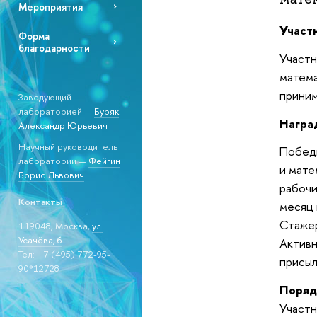
Мероприятия
Участ
Форма
благодарности
Участ
матем
приним
Заведующий
лабораторией —
Буряк
Награ
Александр Юрьевич
Научный руководитель
Победи
лаборатории —
Фейгин
и мате
Борис Львович
рабочи
Контакты
месяц 
Стаже
119048, Москва,
ул.
Усачёва, 6
Активн
Тел: +7 (495) 772-95-
присыл
90*12728
Поряд
Участн