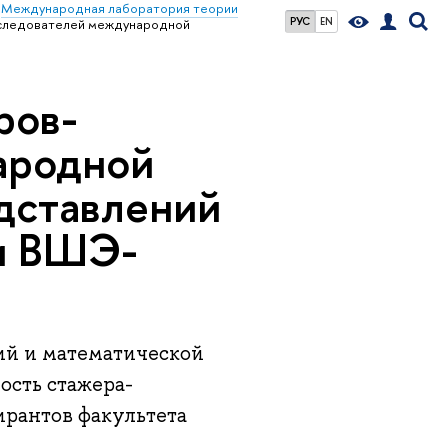
Международная лаборатория теории
РУС
EN
сследователей международной
ров-
ародной
дставлений
ки ВШЭ-
ий и математической
ость стажера-
ирантов факультета