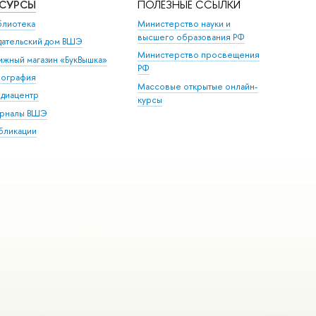
ЕСУРСЫ
ПОЛЕЗНЫЕ ССЫЛКИ
блиотека
Министерство науки и
высшего образования РФ
дательский дом ВШЭ
Министерство просвещения
ижный магазин «БукВышка»
РФ
пография
Массовые открытые онлайн-
диацентр
курсы
рналы ВШЭ
бликации