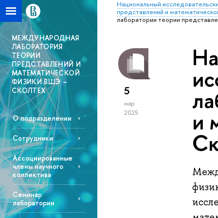
Национальный исследовательски
представлений и математическо
лаборатории теории представле
МЕЖДУНАРОДНАЯ
ЛАБОРАТОРИЯ
На
ТЕОРИИ
ПРЕДСТАВЛЕНИЙ И
ис
МАТЕМАТИЧЕСКОЙ
ФИЗИКИ ВШЭ –
5
СКОЛТЕХ
ла
мар
и 
2025
О подразделении
Ск
Сотрудники
Ассоциированные
члены научного
Межд
коллектива
физи
Семинар
иссле
лаборатории
мате