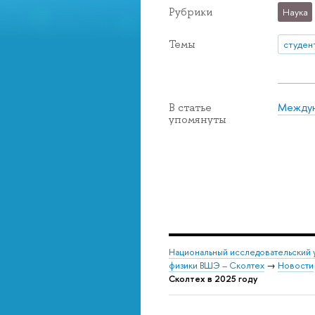
Рубрики
Наука
Темы
студен
Междун
В статье
упомянуты
Национальный исследовательский 
физики ВШЭ – Сколтех
→
Новости
Сколтех в 2025 году