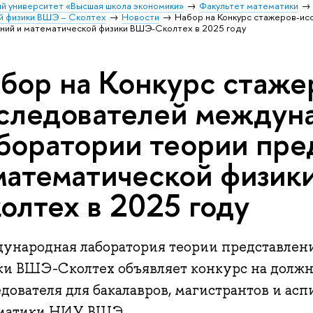
й университет «Высшая школа экономики»
Факультет математики
й физики ВШЭ – Сколтех
Новости
Набор на Конкурс стажеров-и
ний и математической физики ВШЭ-Сколтех в 2025 году
бор на Конкурс стаже
следователей междун
боратории теории пре
математической физи
олтех в 2025 году
ународная лаборатория теории представлен
ки ВШЭ-Сколтех объявляет конкурс на должн
дователя для бакалавров, магистрантов и асп
матики НИУ ВШЭ.