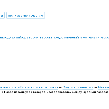
ты
приглашение к участию
ародная лаборатория теории представлений и математическо
университет «Высшая школа экономики»
→
Факультет математики
→
Междун
→
Набор на Конкурс стажеров-исследователей международной лаборат