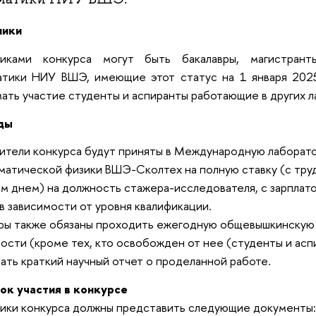
ники
никами конкурса могут быть бакалавры, магистрант
атики НИУ ВШЭ, имеющие этот статус на 1 января 2025
ать участие студенты и аспиранты работающие в других 
ды
тели конкурса будут приняты в Международную лаборат
матической физики ВШЭ-Сколтех на полную ставку (с тру
м днем) на должность стажера-исследователя, c зарплатой 
в зависимости от уровня квалификации.
ры также обязаны проходить ежегодную общевышкинскую
ости (кроме тех, кто освобожден от нее (студенты и аспир
ать краткий научный отчет о проделанной работе.
ок участия в конкурсе
ики конкурса должны представить следующие документы