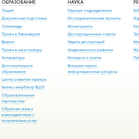
ОБРАЗОВАНИЕ
НАУКА
Р
Лицей
Научные подразделения
Би
Довузовская подготовка
Исследовательские проекты
Из
Олимпиады
Мониторинги
Кн
Прием в бакалавриат
Диссертационные советы
Ти
Вышка+
Защиты диссертаций
Ме
Прием в магистратуру
Академическое развитие
Жу
Аспирантура
Конкурсы и гранты
Пу
Дополнительное
Внешние научно-
образование
информационные ресурсы
Центр развития карьеры
Бизнес-инкубатор ВШЭ
Образовательные
партнерства
Обратная связь и
взаимодействие с
получателями услуг