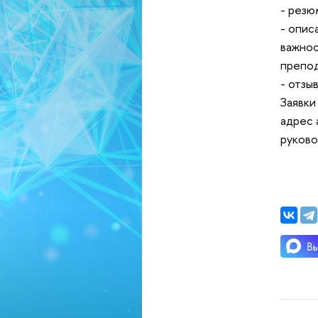
- резю
- опис
важнос
препод
- отзы
Заявки
адрес 
руково