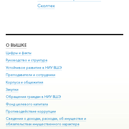
Сколтех
О ВЫШКЕ
ОБ
Цифры и факты
Ли
Руководство и структура
Дов
Устойчивое развитие в НИУ ВШЭ
Ол
Преподаватели и сотрудники
При
Корпуса и общежития
Вы
Закупки
При
Обращения граждан в НИУ ВШЭ
Ас
Фонд целевого капитала
До
Противодействие коррупции
Цен
Сведения о доходах, расходах, об имуществе и
Би
обязательствах имущественного характера
Об