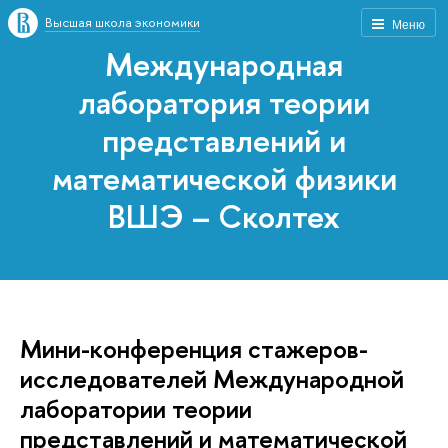
Высшая школа экономики
Меню
Международная
лаборатория теории
представлений и
математической физики
ВШЭ – Сколтех
Мини-конференция стажеров-
исследователей Международной
лаборатории теории
представлений и математической