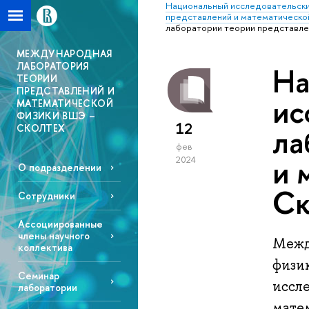
Национальный исследовательски
представлений и математическо
лаборатории теории представле
МЕЖДУНАРОДНАЯ
ЛАБОРАТОРИЯ
На
ТЕОРИИ
ПРЕДСТАВЛЕНИЙ И
ис
МАТЕМАТИЧЕСКОЙ
ФИЗИКИ ВШЭ –
12
СКОЛТЕХ
ла
фев
и 
2024
О подразделении
Ск
Сотрудники
Ассоциированные
члены научного
Межд
коллектива
физи
Семинар
иссле
лаборатории
мате