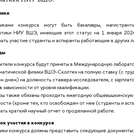
ники
никами конкурса могут быть бакалавры, магистрант
атики НИУ ВШЭ, имеющие этот статус на 1 января 2024
ать участие студенты и аспиранты работающие в других 
ды
тели конкурса будут приняты в Международную лаборат
матической физики ВШЭ-Сколтех на полную ставку (с тру
м днем) на должность стажера-исследователя, c зарплатой 
в зависимости от уровня квалификации.
ры также обязаны проходить ежегодную общевышкинскую
ости (кроме тех, кто освобожден от нее (студенты и аспир
ать краткий научный отчет о проделанной работе.
ок участия в конкурсе
ики конкурса должны представить следующие документы