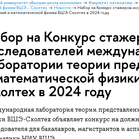
й университет «Высшая школа экономики»
Факультет математики
й физики ВШЭ – Сколтех
Новости
Набор на Конкурс стажеров-и
ний и математической физики ВШЭ-Сколтех в 2024 году
бор на Конкурс стаже
следователей междун
боратории теории пре
математической физи
олтех в 2024 году
ународная лаборатория теории представлен
ки ВШЭ-Сколтех объявляет конкурс на должн
дователя для бакалавров, магистрантов и асп
матики НИУ ВШЭ.