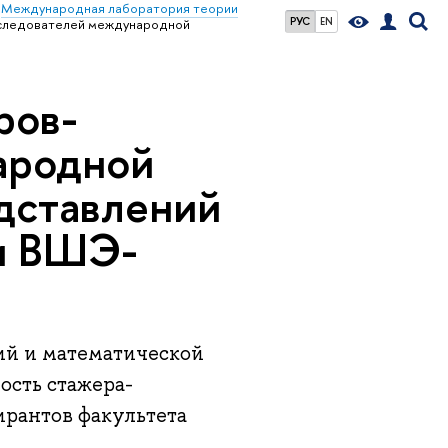
Международная лаборатория теории
РУС
EN
сследователей международной
ров-
ародной
дставлений
ки ВШЭ-
ий и математической
ость стажера-
ирантов факультета