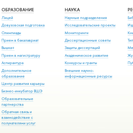
ОБРАЗОВАНИЕ
НАУКА
Р
Лицей
Научные подразделения
Би
Довузовская подготовка
Исследовательские проекты
Из
Олимпиады
Мониторинги
Кн
Прием в бакалавриат
Диссертационные советы
Ти
Вышка+
Защиты диссертаций
Ме
Прием в магистратуру
Академическое развитие
Жу
Аспирантура
Конкурсы и гранты
Пу
Дополнительное
Внешние научно-
образование
информационные ресурсы
Центр развития карьеры
Бизнес-инкубатор ВШЭ
Образовательные
партнерства
Обратная связь и
взаимодействие с
получателями услуг