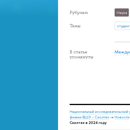
Рубрики
Наука
Темы
студен
Междун
В статье
упомянуты
Национальный исследовательский 
физики ВШЭ – Сколтех
→
Новости
Сколтех в 2024 году