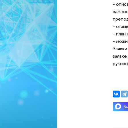
- опис
важнос
препод
- отзы
- план
- можн
Заявки
заявке
руково