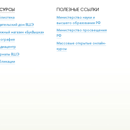
ЕСУРСЫ
ПОЛЕЗНЫЕ ССЫЛКИ
блиотека
Министерство науки и
высшего образования РФ
дательский дом ВШЭ
Министерство просвещения
ижный магазин «БукВышка»
РФ
пография
Массовые открытые онлайн-
диацентр
курсы
рналы ВШЭ
бликации