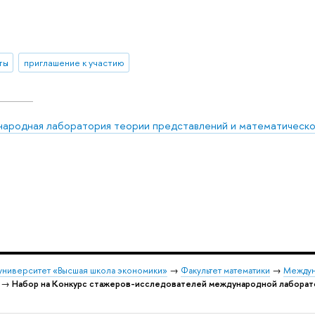
ты
приглашение к участию
ародная лаборатория теории представлений и математическо
университет «Высшая школа экономики»
→
Факультет математики
→
Междун
→
Набор на Конкурс стажеров-исследователей международной лаборат