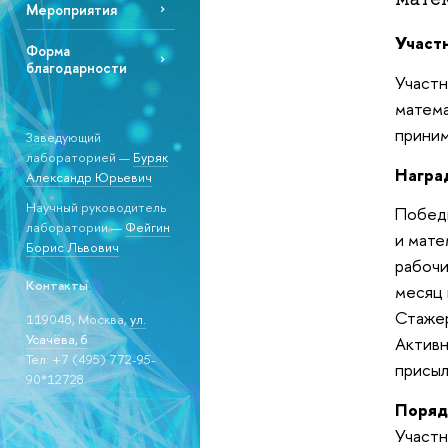
Мероприятия
Участ
Форма
благодарности
Участ
матем
приним
Заведующий
лабораторией —
Буряк
Награ
Александр Юрьевич
Научный руководитель
Победи
лаборатории —
Фейгин
и мате
Борис Львович
рабочи
Контакты
месяц 
Стаже
119048, Москва,
ул.
Усачёва, 6
Активн
Тел: +7 (495) 772-95-
присыл
90*12728
Поряд
Участн