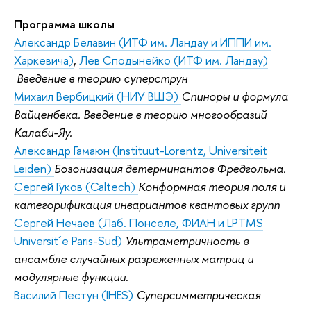
Программа школы
Александр Белавин (ИТФ им. Ландау и ИППИ им.
Харкевича)
,
Лев Сподынейко (ИТФ им. Ландау)
Введение в теорию суперструн
Михаил Вербицкий (НИУ ВШЭ)
Спиноры и формула
Вайценбека. Введение в теорию многообразий
Калаби-Яу.
Александр Гамаюн (Instituut-Lorentz, Universiteit
Leiden)
Бозонизация детерминантов Фредгольма.
Сергей Гуков (Caltech)
Конформная теория поля и
категорификация инвариантов квантовых групп
Сергей Нечаев (Лаб. Понселе, ФИАН и LPTMS
Universit´e Paris-Sud)
Ультраметричность в
ансамбле случайных разреженных матриц и
модулярные функции.
Василий Пестун (IHES)
Суперсимметрическая