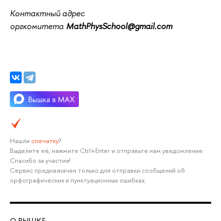
Контактный адрес
оргкомитета
MathPhysSchool@gmail.com
Нашли
опечатку
?
Выделите её, нажмите Ctrl+Enter и отправьте нам уведомление.
Спасибо за участие!
Сервис предназначен только для отправки сообщений об
орфографических и пунктуационных ошибках.
О ВЫШКЕ
ОБ