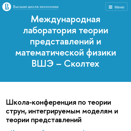
Высшая школа экономики
Меню
Международная
лаборатория теории
представлений и
математической физики
ВШЭ – Сколтех
Школа-конференция по теории
струн, интегрируемым моделям и
теории представлений