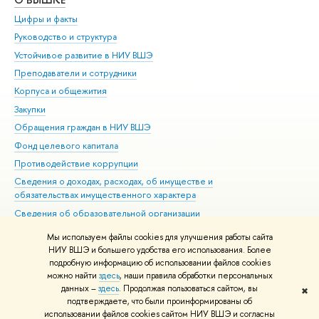
Цифры и факты
Ли
Руководство и структура
Дов
Устойчивое развитие в НИУ ВШЭ
Ол
Преподаватели и сотрудники
При
Корпуса и общежития
Вы
Закупки
При
Обращения граждан в НИУ ВШЭ
Ас
Фонд целевого капитала
До
Противодействие коррупции
Цен
Сведения о доходах, расходах, об имуществе и
Би
обязательствах имущественного характера
Об
Сведения об образовательной организации
Обр
Людям с ограниченными возможностями здоровья
Мы используем файлы cookies для улучшения работы сайта
Единая платежная страница
НИУ ВШЭ и большего удобства его использования. Более
подробную информацию об использовании файлов cookies
Работа в Вышке
можно найти
здесь
, наши правила обработки персональных
данных –
здесь
. Продолжая пользоваться сайтом, вы
✖
Редактору
подтверждаете, что были проинформированы об
© НИУ ВШЭ 1993–2026
Адреса и контакты
Условия использования
использовании файлов cookies сайтом НИУ ВШЭ и согласны