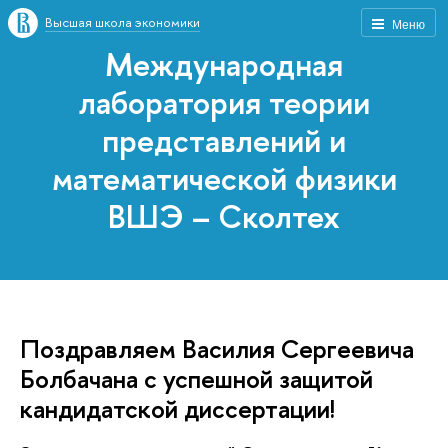
Высшая школа экономики
Меню
Международная
лаборатория теории
представлений и
математической физики
ВШЭ – Сколтех
Поздравляем Василия Сергеевича
Болбачана с успешной защитой
кандидатской диссертации!