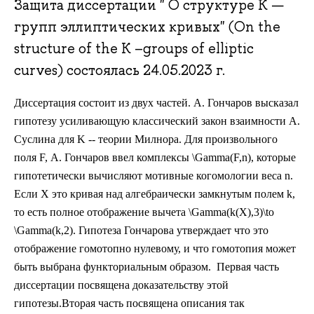
Защита диссертации " О структуре K —
групп эллиптических кривых" (On the
structure of the K –groups of elliptic
curves) состоялась 24.05.2023 г.
Диссертация состоит из двух частей. А. Гончаров высказал
гипотезу усиливающую классический закон взаимности А.
Суслина для K -- теории Милнора. Для произвольного
поля F, А. Гончаров ввел комплексы \Gamma(F,n), которые
гипотетически вычисляют мотивные когомологии веса n.
Если X это кривая над алгебраически замкнутым полем k,
то есть полное отображение вычета \Gamma(k(X),3)\to
\Gamma(k,2). Гипотеза Гончарова утверждает что это
отображение гомотопно нулевому, и что гомотопия может
быть выбрана функториальным образом. Первая часть
диссертации посвящена доказательству этой
гипотезы.Вторая часть посвящена описания так