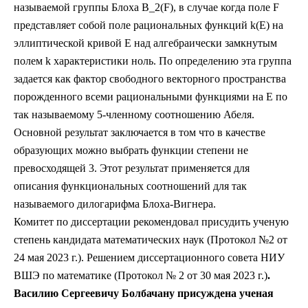
называемой группы Блоха B_2(F), в случае когда поле F
представляет собой поле рациональных функций k(E) на
эллиптической кривой E над алгебраически замкнутым
полем k характеристики ноль. По определению эта группа
задается как фактор свободного векторного пространства
порожденного всеми рациональными функциями на E по
так называемому 5-членному соотношению Абеля.
Основной результат заключается в том что в качестве
образующих можно выбрать функции степени не
превосходящей 3. Этот результат применяется для
описания функциональных соотношений для так
называемого дилогарифма Блоха-Вигнера.
Комитет по диссертации рекомендовал присудить ученую
степень кандидата математических наук (Протокол №2 от
24 мая 2023 г.). Решением диссертационного совета НИУ
ВШЭ по математике (Протокол № 2 от 30 мая 2023 г.)
.
Василию Сергеевичу Болбачану присуждена ученая