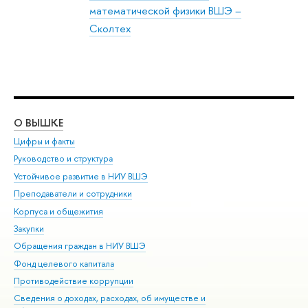
математической физики ВШЭ –
Сколтех
О ВЫШКЕ
ОБ
Цифры и факты
Ли
Руководство и структура
Дов
Устойчивое развитие в НИУ ВШЭ
Ол
Преподаватели и сотрудники
При
Корпуса и общежития
Вы
Закупки
При
Обращения граждан в НИУ ВШЭ
Ас
Фонд целевого капитала
До
Противодействие коррупции
Цен
Сведения о доходах, расходах, об имуществе и
Би