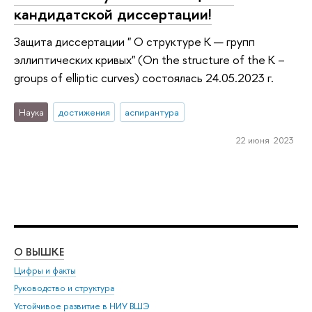
кандидатской диссертации!
Защита диссертации " О структуре K — групп
эллиптических кривых" (On the structure of the K –
groups of elliptic curves) состоялась 24.05.2023 г.
Наука
достижения
аспирантура
22 июня 2023
О ВЫШКЕ
ОБ
Цифры и факты
Ли
Руководство и структура
Дов
Устойчивое развитие в НИУ ВШЭ
Ол