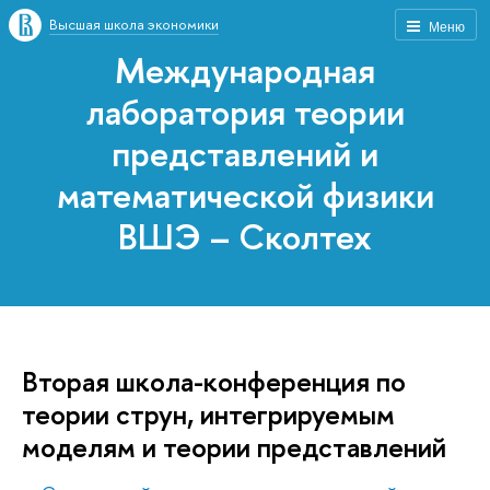
Высшая школа экономики
Меню
Международная
лаборатория теории
представлений и
математической физики
ВШЭ – Сколтех
Вторая школа-конференция по
теории струн, интегрируемым
моделям и теории представлений