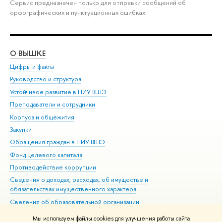
Сервис предназначен только для отправки сообщений об
орфографических и пунктуационных ошибках.
О ВЫШКЕ
ОБ
Цифры и факты
Ли
Руководство и структура
Дов
Устойчивое развитие в НИУ ВШЭ
Ол
Преподаватели и сотрудники
При
Корпуса и общежития
Вы
Закупки
При
Обращения граждан в НИУ ВШЭ
Ас
Фонд целевого капитала
До
Противодействие коррупции
Цен
Сведения о доходах, расходах, об имуществе и
Би
обязательствах имущественного характера
Об
Сведения об образовательной организации
Обр
Людям с ограниченными возможностями здоровья
Мы используем файлы cookies для улучшения работы сайта